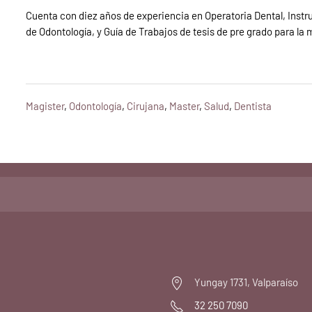
Cuenta con diez años de experiencia en Operatoria Dental, Instru
de Odontología, y Guía de Trabajos de tesis de pre grado para la
Magister
,
Odontología
,
Cirujana
,
Master
,
Salud
,
Dentista
Yungay 1731, Valparaíso
32 250 7090